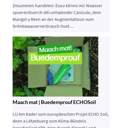
Zesummen handelen: Esou kënne mir Waasser
spuerenDuerch déi unhalender Canicule, dem
Mangel u Reen an der Augmentatioun vum
Drénkwaasserverbrauch huet ...
Maach mat | Buedemprouf ECHOSoil
LU Am Kader vum europäeschen Projet ECHO Soil,
deen a Lëtzebuerg vum Klima-Bündnis
koordinéiert gëtt, ginn duerch d’ganzt Land