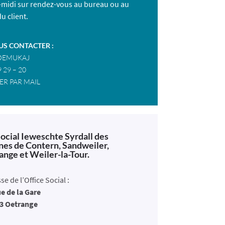
-midi sur rendez-vous au bureau ou au
u client.
S CONTACTER :
 DEMUKAJ
9 29 – 20
R PAR MAIL
Social Ieweschte Syrdall des
s de Contern, Sandweiler,
ange et Weiler-la-Tour.
se de l’Office Social :
ue de la Gare
53 Oetrange