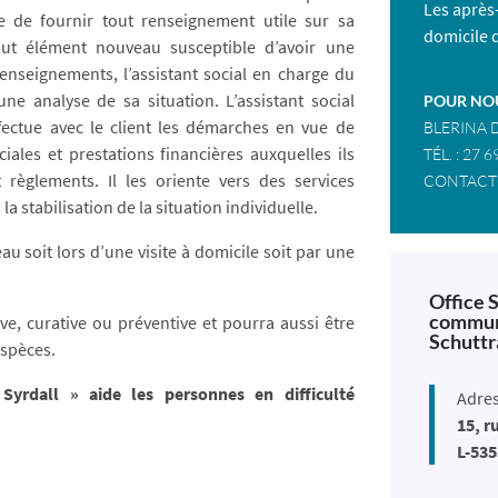
Les après
 de fournir tout renseignement utile sur sa
domicile d
tout élément nouveau susceptible d’avoir une
enseignements, l’assistant social en charge du
une analyse de sa situation. L’assistant social
POUR NOU
fectue avec le client les démarches en vue de
BLERINA
ales et prestations financières auxquelles ils
TÉL. : 27 6
 règlements. Il les oriente vers des services
CONTACTE
a stabilisation de la situation individuelle.
au soit lors d’une visite à domicile soit par une
Office 
commune
ve, curative ou préventive et pourra aussi être
Schuttr
espèces.
 Syrdall » aide les personnes en difficulté
Adres
15, r
L-53