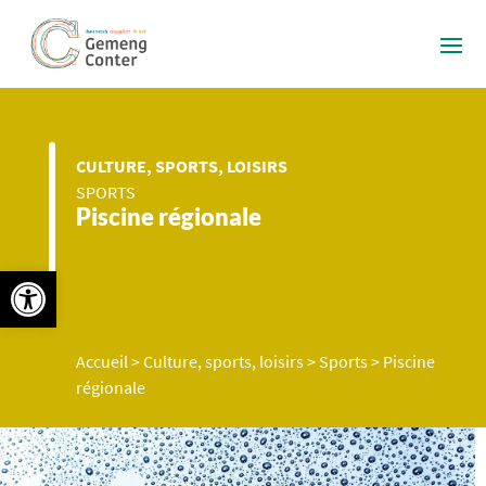
CULTURE, SPORTS, LOISIRS
SPORTS
Piscine régionale
Ouvrir la barre d’outils
Accueil
>
Culture, sports, loisirs
>
Sports
>
Piscine
régionale