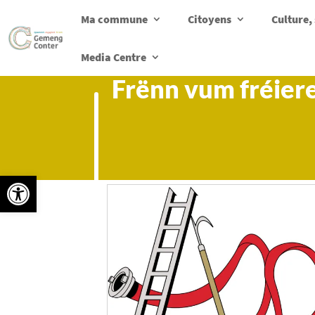
Ma commune
Citoyens
Culture, 
Media Centre
Frënn vum fréie
Ouvrir la barre d’outils