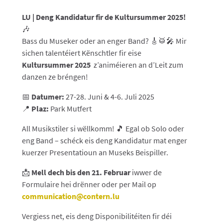
LU | Deng Kandidatur fir de Kultursummer 2025!
🎶
Bass du Museker oder an enger Band? 🎸🥁🎤 Mir
sichen talentéiert Kënschtler fir eise
Kultursummer 2025
z’animéieren an d’Leit zum
danzen ze bréngen!
📅
Datumer:
27-28. Juni & 4-6. Juli 2025
📍
Plaz:
Park Mutfert
All Musikstiler si wëllkomm! 🎵 Egal ob Solo oder
eng Band – schéck eis deng Kandidatur mat enger
kuerzer Presentatioun an Museks Beispiller.
📩
Mell dech bis den 21. Februar
iwwer de
Formulaire hei drënner oder per Mail op
communication
@contern
.lu
Vergiess net, eis deng Disponibilitéiten fir déi