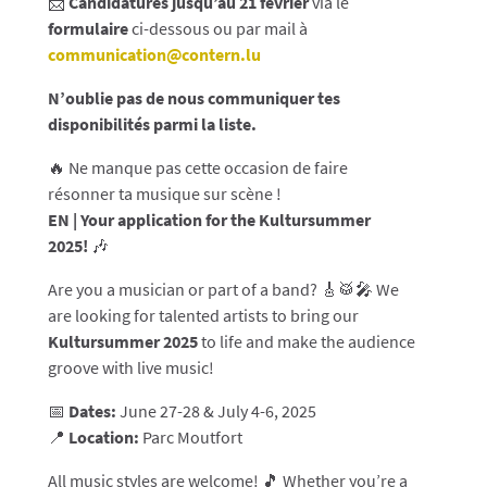
📩
Candidatures jusqu’au 21 février
via le
formulaire
ci-dessous ou par mail à
communication@contern.lu
N’oublie pas de nous communiquer tes
disponibilités parmi la liste.
🔥 Ne manque pas cette occasion de faire
résonner ta musique sur scène !
EN | Your application for the Kultursummer
2025!
🎶
Are you a musician or part of a band? 🎸🥁🎤 We
are looking for talented artists to bring our
Kultursummer 2025
to life and make the audience
groove with live music!
📅
Dates:
June 27-28 & July 4-6, 2025
📍
Location:
Parc Moutfort
All music styles are welcome! 🎵 Whether you’re a