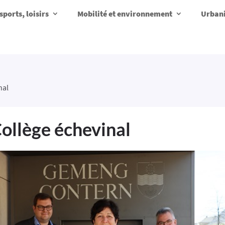
sports, loisirs
Mobilité et environnement
Urbani
nal
ollège échevinal