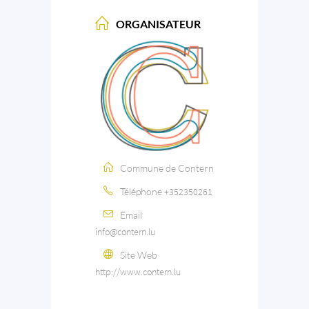
ORGANISATEUR
Commune de Contern
Téléphone
+352350261
Email
info@contern.lu
Site Web
http://www.contern.lu