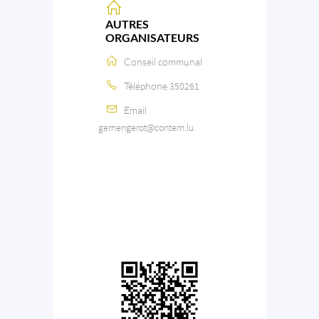
AUTRES
ORGANISATEURS
Conseil communal
Téléphone
350261
Email
gemengerot@contern.lu