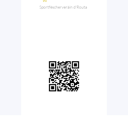
Sportfëscherveräin d'Routa