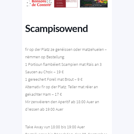
Scampisowend
fir op der Platz ze genéissen oder matzehuelen –
nëmmen op Bestellung:
1 Portioun flambéiert Scampien mat Räis an 3
Saucen au Choix – 19 €
1 gereechert Forell mat Brout – 9 €
Alternativ fir op der Platz: Teller mat réier an
gekachter Ham – 17 €
Mir zerwéieren den Aperitif ab 18:00 Auer an
d’Iessen ab 19:00 Auer
Take Away vun 18:00 bis 19:00 Auer