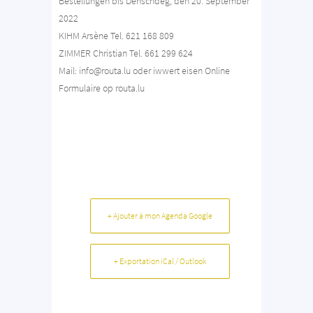
Bestellungen bis Dënschdeg, den 20. September
2022
KIHM Arsène Tel. 621 168 809
ZIMMER Christian Tel. 661 299 624
Mail: info@routa.lu oder iwwert eisen Online
Formulaire op routa.lu
+ Ajouter à mon Agenda Google
+ Exportation iCal / Outlook