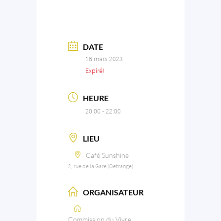
DATE
16 mars 2023
Expiré!
HEURE
20:00 - 22:00
LIEU
Café Sunshine
2, rue de la Gare (Oetrange)
ORGANISATEUR
Commission du Vivre