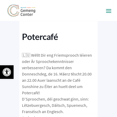
Potercafé
🇱🇺 Wëllt Dir eng Friemsprooch léieren
oder Är Sproochekenntnisser
Ouvrir la barre d’outils
verbesseren? Da kommt den
Donneschdeg, de 16. Mäerz tëscht 20.00
an 22.00 Auer laanscht an de Café
Sunshine zu Éiter an huelt deel um
Potercafé!
D’Sproochen, déi geschwat ginn, sinn:
Lëtzebuergesch, Däitsch, Spuenesch,
Franséisch an Englesch.