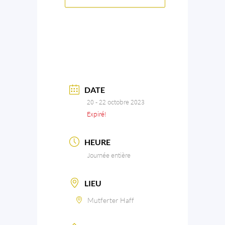
DATE
20 - 22 octobre 2023
Expiré!
HEURE
Journée entière
LIEU
Mutferter Haff