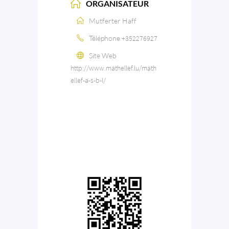
ORGANISATEUR
Mutferter Haff
Téléphone
+352276927
Site Web
http://www.mathellef.lu/math
ellef-a-s-b-l/