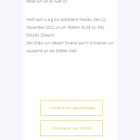
Iesse vun 19.30 Auer un
Mellt Iech w.e.g bis spéitstens freides, den 12.
November 2022 un um Telefon 35 89 31- 691
554291 (Dresch)
Den Erléis vun dësem Owend ass fir d‘Wierker vun
Ayudame an der Drëtter Welt.
+ Ajouter à mon Agenda Google
+ Exportation iCal / Outlook