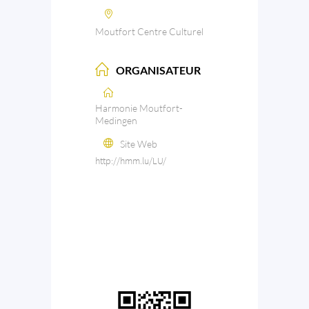
Moutfort Centre Culturel
ORGANISATEUR
Harmonie Moutfort-
Medingen
Site Web
http://hmm.lu/LU/