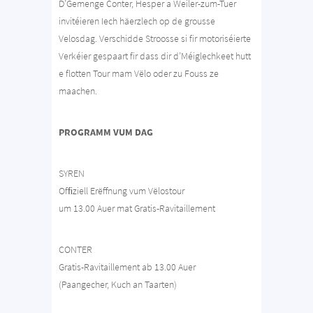
D’Gemenge Conter, Hesper a Weiler-zum-Tuer
invitéieren Iech häerzlech op de grousse
Velosdag. Verschidde Stroosse si fir motoriséierte
Verkéier gespaart fir dass dir d’Méiglechkeet hutt
e flotten Tour mam Vëlo oder zu Fouss ze
maachen.
PROGRAMM VUM DAG
SYREN
Ofﬁziell Erëffnung vum Vëlostour
um 13.00 Auer mat Gratis-Ravitaillement
CONTER
Gratis-Ravitaillement ab 13.00 Auer
(Paangecher, Kuch an Taarten)