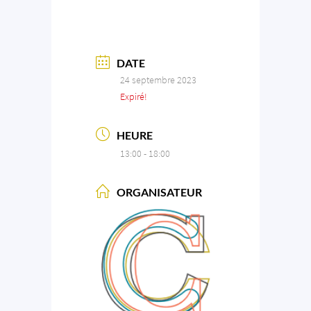
DATE
24 septembre 2023
Expiré!
HEURE
13:00 - 18:00
ORGANISATEUR