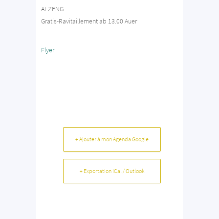
ALZENG
Gratis-Ravitaillement ab 13.00 Auer
Flyer
+ Ajouter à mon Agenda Google
+ Exportation iCal / Outlook