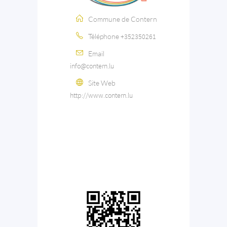
Commune de Contern
Téléphone
+352350261
Email
info@contern.lu
Site Web
http://www.contern.lu