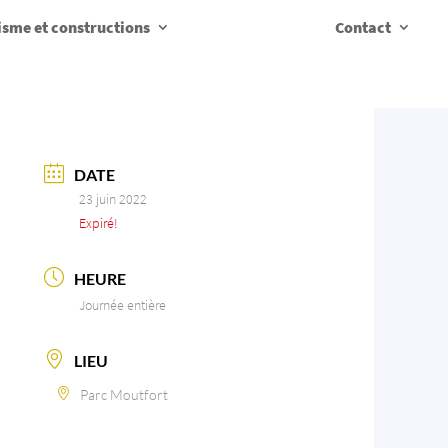
sme et constructions
Contact
DATE
23 juin 2022
Expiré!
HEURE
Journée entière
LIEU
Parc Moutfort