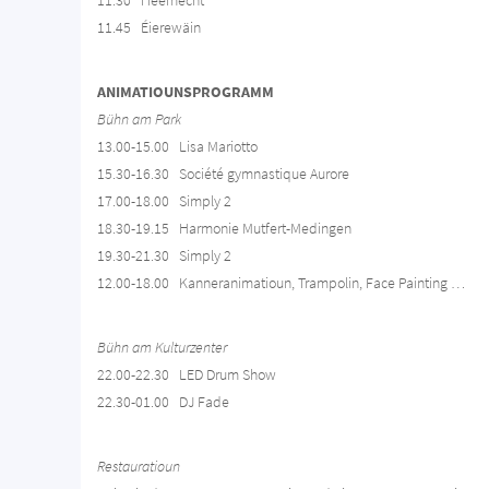
11.30 Heemecht
11.45 Éierewäin
ANIMATIOUNSPROGRAMM
Bühn am Park
13.00-15.00 Lisa Mariotto
15.30-16.30 Société gymnastique Aurore
17.00-18.00 Simply 2
18.30-19.15 Harmonie Mutfert-Medingen
19.30-21.30 Simply 2
12.00-18.00 Kanneranimatioun, Trampolin, Face Painting …
Bühn am Kulturzenter
22.00-22.30 LED Drum Show
22.30-01.00 DJ Fade
Restauratioun