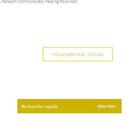
n, Dänesch Communautéit, Helping Paws Asbl.
+ Exportation iCal / Outlook