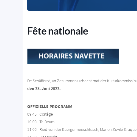
Fête nationale
De Schäfferot, an Zesummenaarbecht mat der Kulturkommissioun, 
den 23. Juni 2022.
OFFIZIELLE PROGRAMM
09.45 Cortège
10.00 Te Deum
11.00 Ried vun der Buergermeeschtesch, Marion Zovilé-Braque