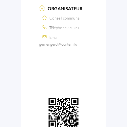
ORGANISATEUR
Conseil communal
Téléphone
350261
Email
gemengerot@contern.lu