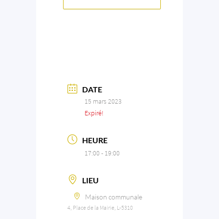
DATE
15 mars 2023
Expiré!
HEURE
17:00 - 19:00
LIEU
Maison communale
4, Place de la Mairie, L-5310