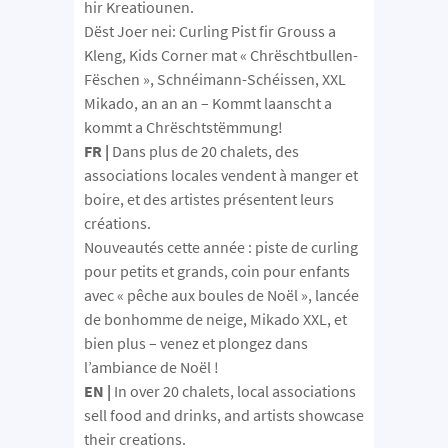
hir Kreatiounen.
Dëst Joer nei: Curling Pist fir Grouss a
Kleng, Kids Corner mat « Chrëschtbullen-
Fëschen », Schnéimann-Schéissen, XXL
Mikado, an an an – Kommt laanscht a
kommt a Chrëschtstëmmung!
FR |
Dans plus de 20 chalets, des
associations locales vendent à manger et
boire, et des artistes présentent leurs
créations.
Nouveautés cette année : piste de curling
pour petits et grands, coin pour enfants
avec « pêche aux boules de Noël », lancée
de bonhomme de neige, Mikado XXL, et
bien plus – venez et plongez dans
l’ambiance de Noël !
EN |
In over 20 chalets, local associations
sell food and drinks, and artists showcase
their creations.