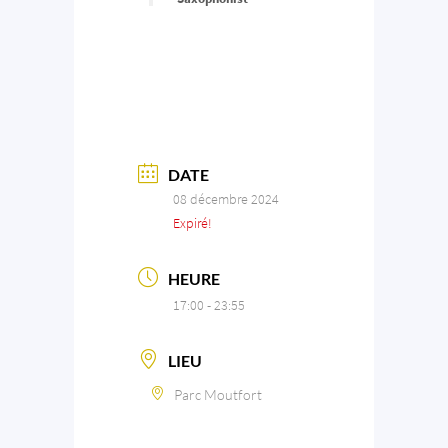
DATE
08 décembre 2024
Expiré!
HEURE
17:00 - 23:55
LIEU
Parc Moutfort