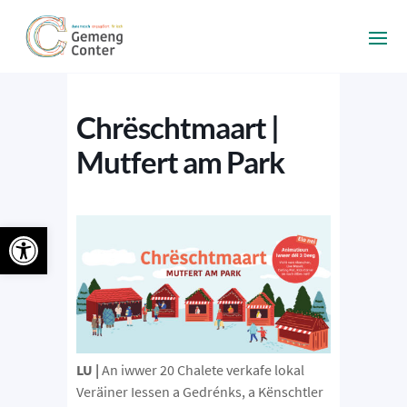
Chrëschtmaart |
Mutfert am Park
Ouvrir la barre d’outils
LU |
An iwwer 20 Chalete verkafe lokal
Veräiner Iessen a Gedrénks, a Kënschtler