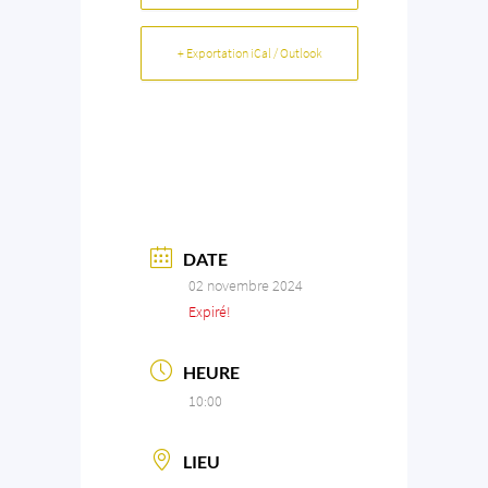
+ Exportation iCal / Outlook
DATE
02 novembre 2024
Expiré!
HEURE
10:00
LIEU