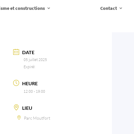
sme et constructions
Contact
DATE
05 juillet 2025
Expiré!
HEURE
12:00 - 19:00
LIEU
Parc Moutfort