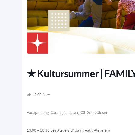
★ Kultursummer | FAMI
ab 12:00 Auer
Facepainting, Sprangschlässer, XXL Seefeblosen
13:00 – 16:30 Les Ateliers d’Ida (Kreativ Atelieren)