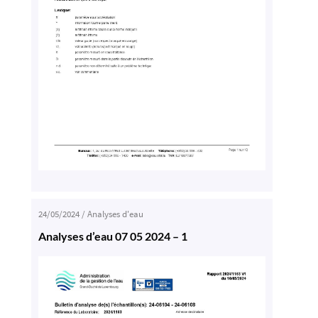
24/05/2024
/
Analyses d'eau
Analyses d’eau 07 05 2024 – 1