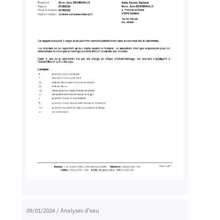
09/01/2024
/
Analyses d'eau