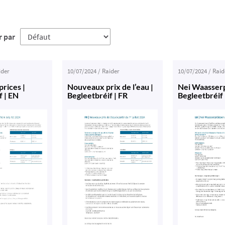
r par
ider
10/07/2024
/
Raider
10/07/2024
/
Raid
rices |
Nouveaux prix de l’eau |
Nei Waasserp
f | EN
Begleetbréif | FR
Begleetbréif 