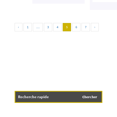
‹
1
…
3
4
5
6
7
›