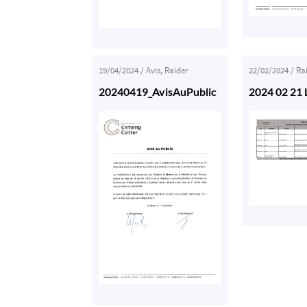
19/04/2024
/
Avis
,
Raider
22/02/2024
/
Ra
20240419_AvisAuPublic
2024 02 21 