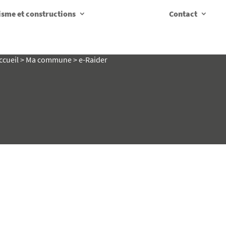
sme et constructions
Contact
ccueil
>
Ma commune
>
e-Raider